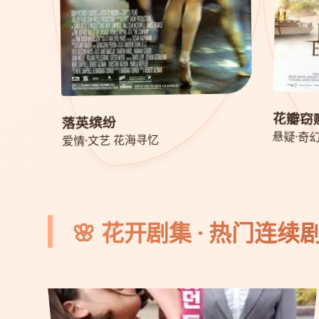
花瓣窃
落英缤纷
悬疑·奇
爱情·文艺 花海寻忆
🌸 花开剧集 · 热门连续