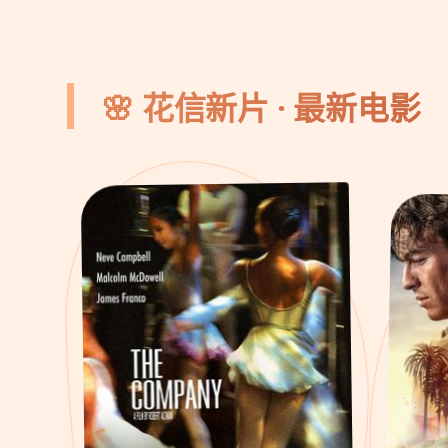
🌸 花信新片 · 最新电影