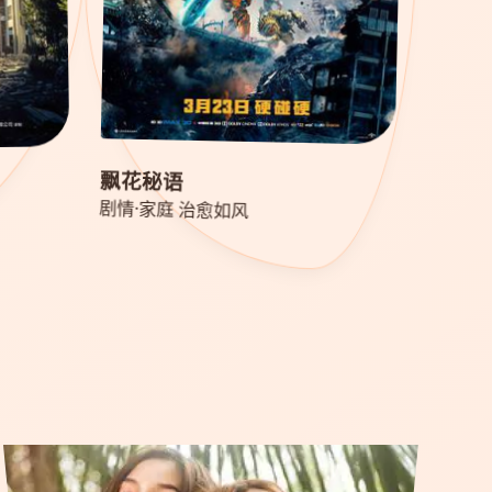
飘花秘语
剧情·家庭 治愈如风