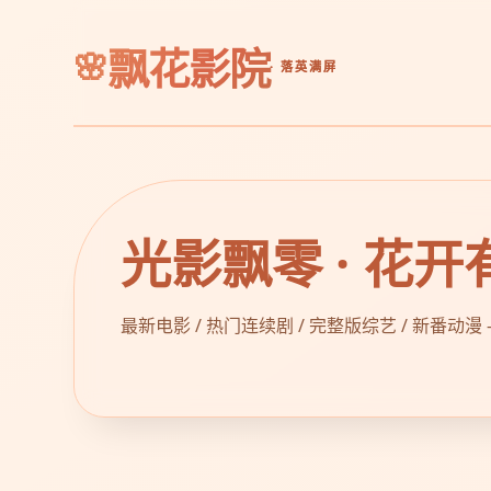
飘花影院
· 落英满屏
光影飘零 · 花开
最新电影 / 热门连续剧 / 完整版综艺 / 新番动