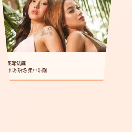
花漾法庭
律政·职场 柔中带刚