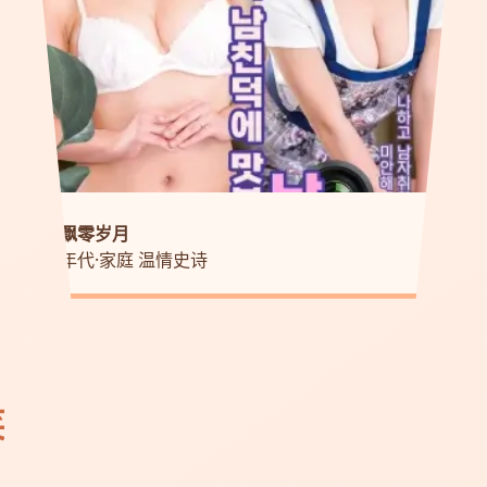
飘零岁月
年代·家庭 温情史诗
笑