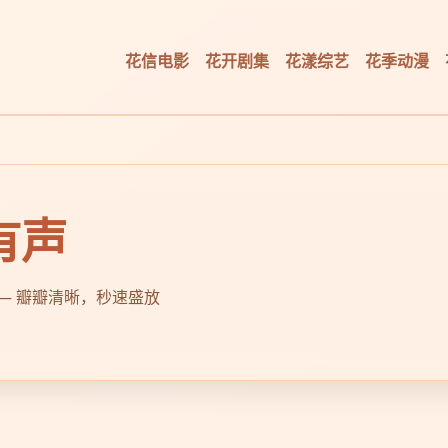
花信电影
花开剧集
花漾综艺
花季动漫
有声
漫 — 瓣瓣清晰，秒速盛放