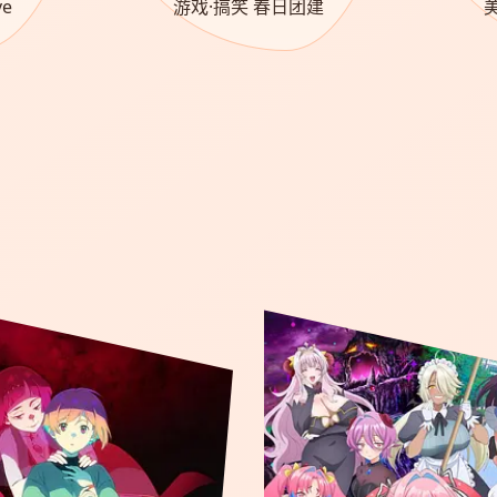
e
游戏·搞笑 春日团建