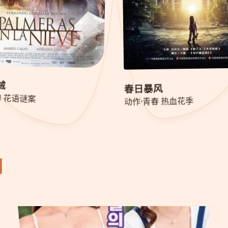
贼
春日暴风
幻 花语谜案
动作·青春 热血花季
剧