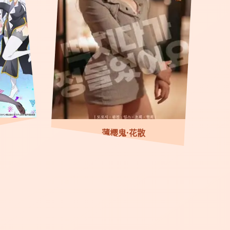
薄樱鬼·花散