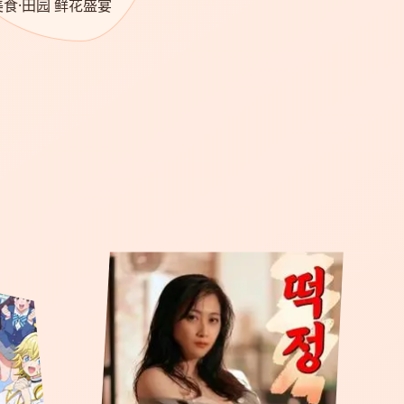
美食·田园 鲜花盛宴