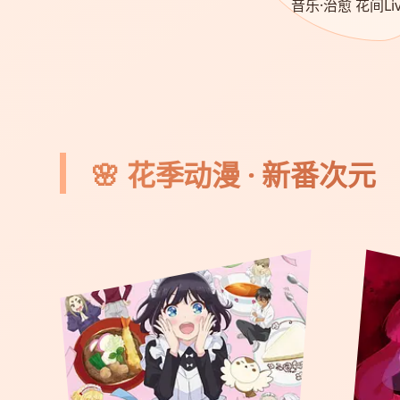
音乐·治愈 花间Liv
🌸 花季动漫 · 新番次元