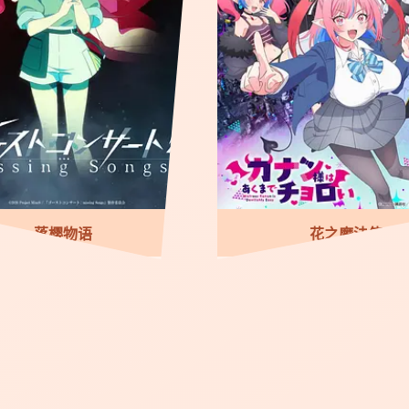
落樱物语
花之魔法使