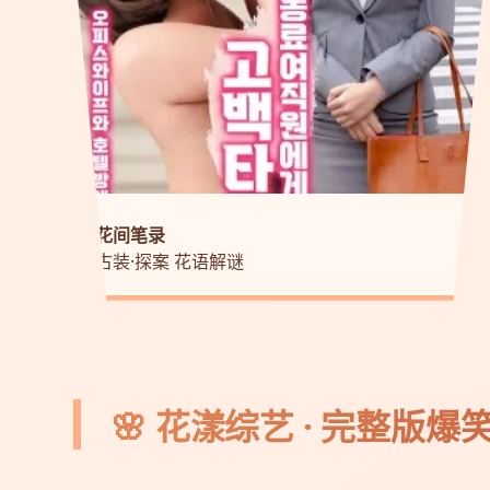
花间笔录
古装·探案 花语解谜
🌸 花漾综艺 · 完整版爆