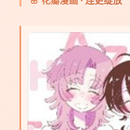
🌸 花瓣漫画 · 连更绽放