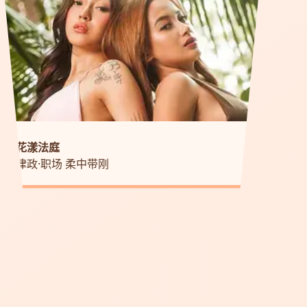
花漾法庭
律政·职场 柔中带刚