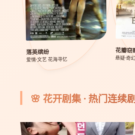
花瓣窃
落英缤纷
悬疑·奇
爱情·文艺 花海寻忆
🌸 花开剧集 · 热门连续