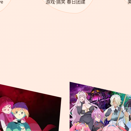
e
游戏·搞笑 春日团建