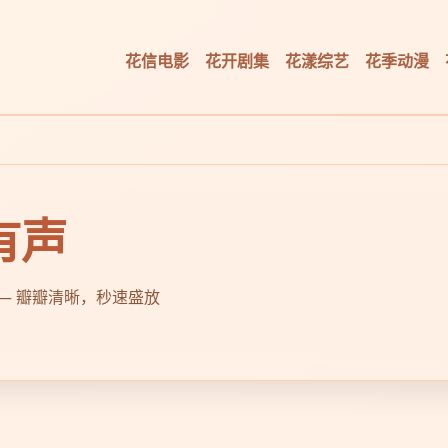
花信电影
花开剧集
花漾综艺
花季动漫
有声
漫 — 瓣瓣清晰，秒速盛放