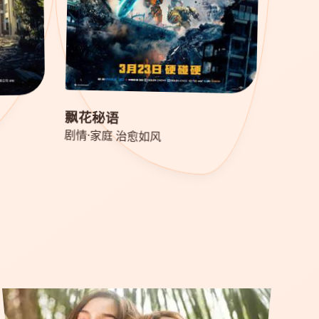
飘花秘语
剧情·家庭 治愈如风