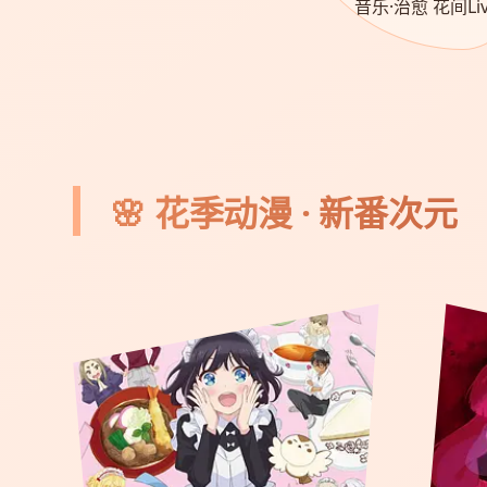
音乐·治愈 花间Liv
🌸 花季动漫 · 新番次元