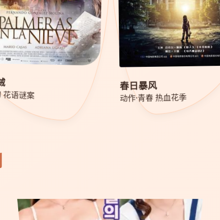
贼
春日暴风
幻 花语谜案
动作·青春 热血花季
剧