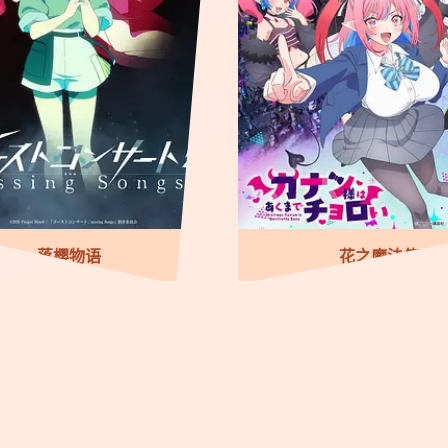
落樱物语
花之魔法使