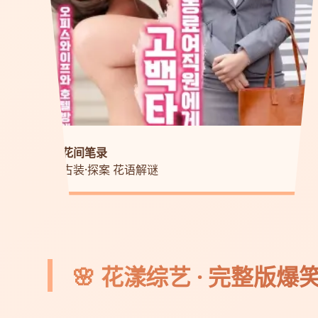
花间笔录
古装·探案 花语解谜
🌸 花漾综艺 · 完整版爆