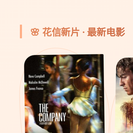
🌸 花信新片 · 最新电影