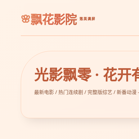
飘花影院
· 落英满屏
光影飘零 · 花开
最新电影 / 热门连续剧 / 完整版综艺 / 新番动