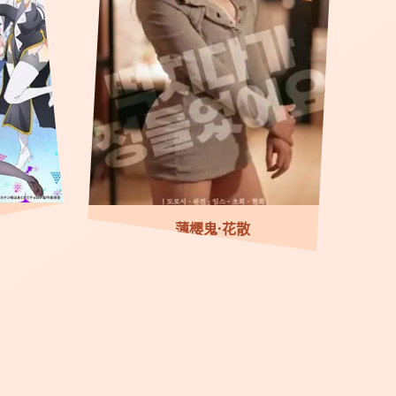
薄樱鬼·花散