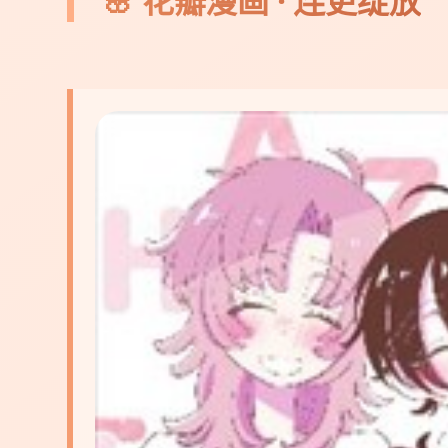
🌸 花瓣漫画 · 连更绽放