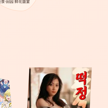
美食·田园 鲜花盛宴