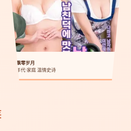
飘零岁月
年代·家庭 温情史诗
笑